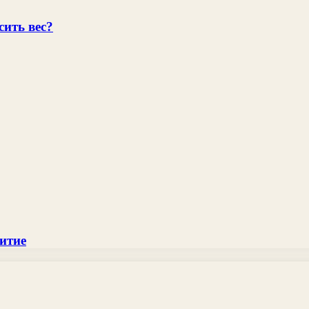
сить вес?
итие