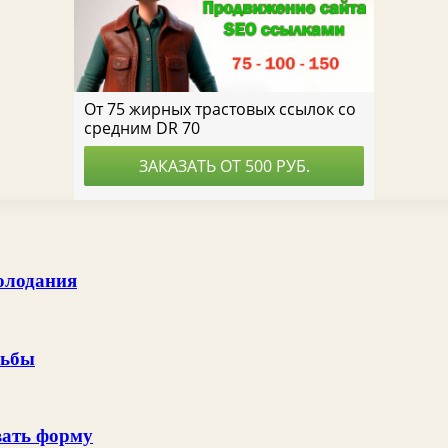
олодания
рьбы
вать форму