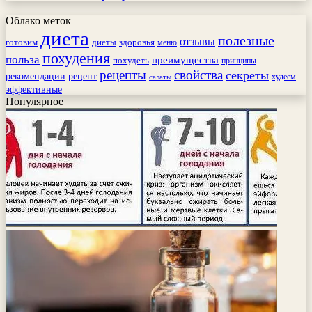
Облако меток
диета
полезные
отзывы
готовим
здоровья
диеты
меню
похудения
польза
преимущества
похудеть
принципы
рецепты
свойства
секреты
рекомендации
рецепт
худеем
салаты
эффективные
Популярное