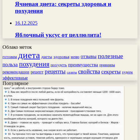
Ячневая диета: секреты здоровья и
похудения
16.12.2025
Яблочный уксус от целлюлита!
Облако меток
диета
полезные
отзывы
готовим
здоровья
диеты
меню
похудения
польза
преимущества
похудеть
принципы
рецепты
свойства
секреты
рекомендации
рецепт
худеем
салаты
эффективные
Популярное