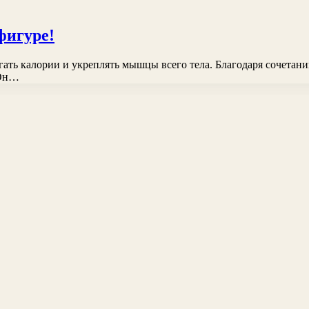
фигуре!
гать калории и укреплять мышцы всего тела. Благодаря сочета
 Он…