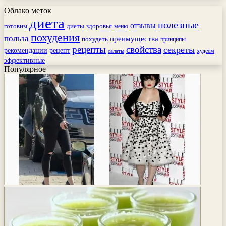
Облако меток
диета
полезные
отзывы
готовим
здоровья
диеты
меню
похудения
польза
преимущества
похудеть
принципы
рецепты
свойства
секреты
рекомендации
рецепт
худеем
салаты
эффективные
Популярное