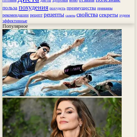
готовим
здоровья
диеты
меню
похудения
польза
преимущества
похудеть
принципы
рецепты
свойства
секреты
рекомендации
рецепт
худеем
салаты
эффективные
Популярное