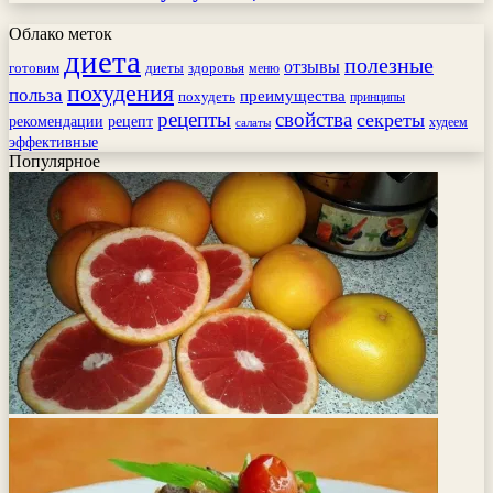
Облако меток
диета
полезные
отзывы
готовим
здоровья
диеты
меню
похудения
польза
преимущества
похудеть
принципы
рецепты
свойства
секреты
рекомендации
рецепт
худеем
салаты
эффективные
Популярное