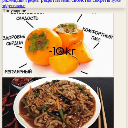
секреты
рекомендации
рецепт
худеем
салаты
эффективные
Популярное