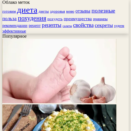
Облако меток
диета
полезные
отзывы
готовим
здоровья
диеты
меню
похудения
польза
преимущества
похудеть
принципы
рецепты
свойства
секреты
рекомендации
рецепт
худеем
салаты
эффективные
Популярное