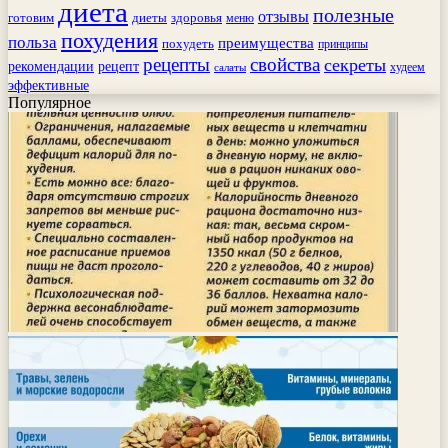
диета
полезные
отзывы
готовим
здоровья
диеты
меню
похудения
польза
преимущества
похудеть
принципы
рецепты
свойства
секреты
рекомендации
рецепт
худеем
салаты
эффективные
Популярное