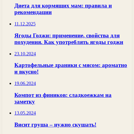
Диета для кормящих мам: правила и
рекомендации
11.12.2025
Ягоды Годжи: применение, свойства для
похудения. Как употреблять ягоды годжи
23.10.2024
Картофельные драники с мясом: ароматно
и вкусно!
19.06.2024
Компот из фиников: сладкоежкам на
заметку
13.05.2024
Висит груша – нужно скушать!