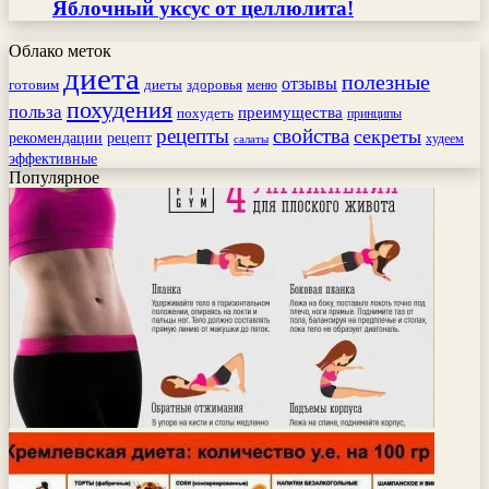
Яблочный уксус от целлюлита!
Облако меток
диета
полезные
отзывы
готовим
здоровья
диеты
меню
похудения
польза
преимущества
похудеть
принципы
рецепты
свойства
секреты
рекомендации
рецепт
худеем
салаты
эффективные
Популярное