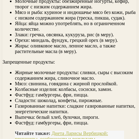
Молочные продукты: обезжиренные йогурты, кефир,
творог с низким содержанием жира.
Мясо и рыба: куриное и индюшачье мясо без кожи, рыба
с низким содержанием жира (треска, пикша, судак).
Яйца: яйца можно употреблять, но в ограниченном
количестве.
Злаки: гречка, овсянка, кукуруза, рис (в меру).
Орехи: миндаль, фундук, грецкий орех (в меру).
Жиры: оливковое масло, ленное масло, а также
растительные масла (в меру).
Запрещенные продукты:
Жирные молочные продукты: сливки, сыры с высоким
содержанием жира, сливочное масло.
Мясо: свинина, говядина с жирной прослойкой.
Колбасные изделия: колбасы, сосиски, хамон.
Фастфуд: гамбургеры, фри, пицца.
Сладости: шоколад, конфеты, пирожные.
Газированные напитки: сладкие газированные напитки,
энергетические напитки.
Выпечка: белый хлеб, булочки, пироги.
Фастфуд: гамбургеры, фри, пицца.
Читайте также:
Диета Ларисы Вербицкой:
принципы, особенности и результаты