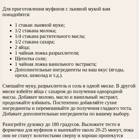
Для приготовления муфинов с льняной мукой вам
понадобятся:
1 стакан льняной муки;
1/2 стакана молока;
1/4 стакана растительного масла;
1/2 стакана сахара;
2 яйца;
1 чайная ложка разрыхлителя;
Щепотка соли;
1 чайная ложка ванильного экстракта;
Дополнительные ингредиенты на ваш вкус (ягоды,
орехи, шоколад и т.д.).
Смешайте муку, разрыхлитель и соль в одной миске. В другой
миске взбейте яйца с сахаром до получения однородной
массы. Добавьте молоко, масло и ванильный экстракт,
продолжайте взбивать. Постепенно добавляйте сухие
ингредиенты и перемешивайте до получения гладкого теста.
Добавьте дополнительные ингредиенты по вашему выбору.
Разогрейте духовку до 180 градусов. Выложите тесто в
формочки для муфинов и выпекайте около 20-25 минут, пока
они не станут золотистыми сверху и хорошо пропекутся