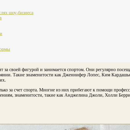
слях шоу-бизнеса
в
ми
формы
ит за своей фигурой и занимается спортом. Они регулярно посе
оянии. Такие знаменитости как Дженнифер Лопес, Ким Кардашь
их.
лько за счет спорта. Многие из них прибегают к помощи профес
нениям, знаменитости, такие как Анджелина Джоли, Холли Берр