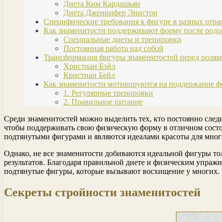
Диета Ким Кардашьян
Диета Дженнифер Энистон
Специфические требования к фигуре в разных отра
Как знаменитости поддерживают форму после родо
Специальные диеты и тренировки
Постоянная работа над собой
Трансформация фигуры знаменитостей перед роля
Христиан Бэйл
Кристиан Бейл
Как знаменитости мотивируются на поддержание 
1. Регулярные тренировки
2. Правильное питание
Среди знаменитостей можно выделить тех, кто постоянно след
чтобы поддерживать свою физическую форму в отличном сост
подтянутыми фигурами и являются идеалами красоты для мног
Однако, не все знаменитости добиваются идеальной фигуры то
результатов. Благодаря правильной диете и физическим упраж
подтянутые фигуры, которые вызывают восхищение у многих.
Секреты стройности знаменитостей