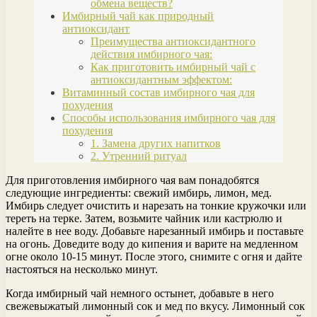
обмена веществ?
Имбирный чай как природный
антиоксидант
Преимущества антиоксидантного
действия имбирного чая:
Как приготовить имбирный чай с
антиоксидантным эффектом:
Витаминный состав имбирного чая для
похудения
Способы использования имбирного чая для
похудения
1. Замена других напитков
2. Утренний ритуал
Для приготовления имбирного чая вам понадобятся
следующие ингредиенты: свежий имбирь, лимон, мед.
Имбирь следует очистить и нарезать на тонкие кружочки или
тереть на терке. Затем, возьмите чайник или кастрюлю и
налейте в нее воду. Добавьте нарезанный имбирь и поставьте
на огонь. Доведите воду до кипения и варите на медленном
огне около 10-15 минут. После этого, снимите с огня и дайте
настояться на несколько минут.
Когда имбирный чай немного остынет, добавьте в него
свежевыжатый лимонный сок и мед по вкусу. Лимонный сок