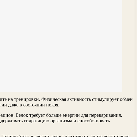
дите на тренировки. Физическая активность стимулирует обмен
ии даже в состоянии покоя.
ацион. Белок требует больше энергии для переваривания,
оддерживать гидратацию организма и способствовать
 Постарайтесь выделять время для отдыха, спите достаточное