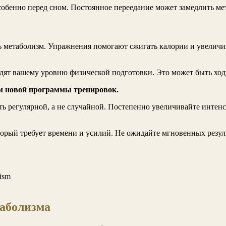
обенно перед сном. Постоянное переедание может замедлить мет
ть метаболизм. Упражнения помогают сжигать калории и увели
ят вашему уровню физической подготовки. Это может быть ходьб
ом новой программы тренировок.
ть регулярной, а не случайной. Постепенно увеличивайте интен
торый требует времени и усилий. Не ожидайте мгновенных резул
lism
таболизма