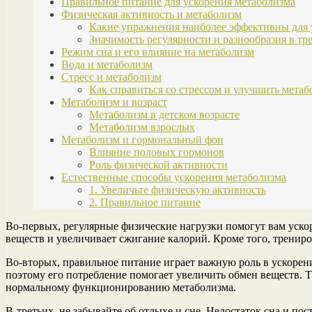
Правильное питание для ускорения метаболизма
Физическая активность и метаболизм
Какие упражнения наиболее эффективны для 
Значимость регулярности и разнообразия в тр
Режим сна и его влияние на метаболизм
Вода и метаболизм
Стресс и метаболизм
Как справиться со стрессом и улучшить метаб
Метаболизм и возраст
Метаболизм в детском возрасте
Метаболизм взрослых
Метаболизм и гормональный фон
Влияние половых гормонов
Роль физической активности
Естественные способы ускорения метаболизма
1. Увеличьте физическую активность
2. Правильное питание
Во-первых, регулярные физические нагрузки помогут вам уско
веществ и увеличивает сжигание калорий. Кроме того, трени
Во-вторых, правильное питание играет важную роль в ускорени
поэтому его потребление помогает увеличить обмен веществ. 
нормальному функционированию метаболизма.
В-третьих, не забывайте об отдыхе и сне. Недостаток сна и по