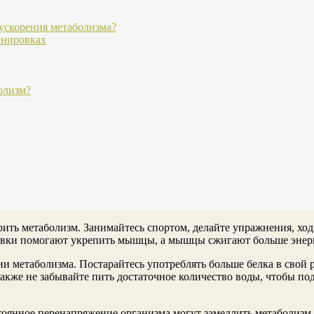
ускорения метаболизма?
енировках
олизм?
рить метаболизм. Занимайтесь спортом, делайте упражнения, хо
ровки помогают укрепить мышцы, а мышцы сжигают больше энерг
и метаболизма. Постарайтесь употреблять больше белка в свой р
Также не забывайте пить достаточное количество воды, чтобы п
стоянное перенапряжение организма могут замедлить метаболизм.