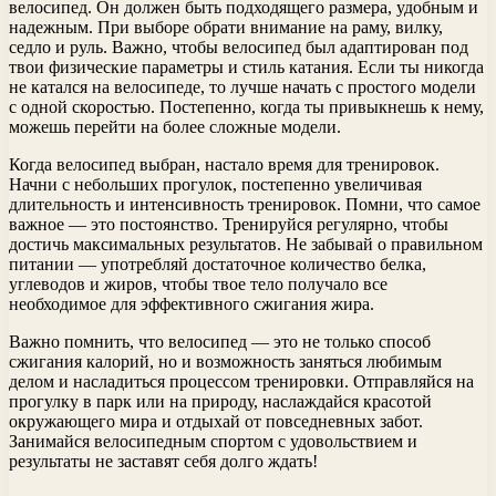
велосипед. Он должен быть подходящего размера, удобным и
надежным. При выборе обрати внимание на раму, вилку,
седло и руль. Важно, чтобы велосипед был адаптирован под
твои физические параметры и стиль катания. Если ты никогда
не катался на велосипеде, то лучше начать с простого модели
с одной скоростью. Постепенно, когда ты привыкнешь к нему,
можешь перейти на более сложные модели.
Когда велосипед выбран, настало время для тренировок.
Начни с небольших прогулок, постепенно увеличивая
длительность и интенсивность тренировок. Помни, что самое
важное — это постоянство. Тренируйся регулярно, чтобы
достичь максимальных результатов. Не забывай о правильном
питании — употребляй достаточное количество белка,
углеводов и жиров, чтобы твое тело получало все
необходимое для эффективного сжигания жира.
Важно помнить, что велосипед — это не только способ
сжигания калорий, но и возможность заняться любимым
делом и насладиться процессом тренировки. Отправляйся на
прогулку в парк или на природу, наслаждайся красотой
окружающего мира и отдыхай от повседневных забот.
Занимайся велосипедным спортом с удовольствием и
результаты не заставят себя долго ждать!