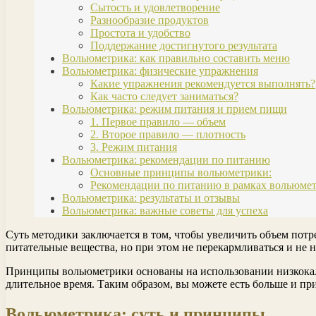
Сытость и удовлетворение
Разнообразие продуктов
Простота и удобство
Поддержание достигнутого результата
Вольюметрика: как правильно составить меню
Вольюметрика: физические упражнения
Какие упражнения рекомендуется выполнять?
Как часто следует заниматься?
Вольюметрика: режим питания и прием пищи
1. Первое правило — объем
2. Второе правило — плотность
3. Режим питания
Вольюметрика: рекомендации по питанию
Основные принципы вольюметрики:
Рекомендации по питанию в рамках вольюмет
Вольюметрика: результаты и отзывы
Вольюметрика: важные советы для успеха
Суть методики заключается в том, чтобы увеличить объем пот
питательные вещества, но при этом не перекармливаться и не 
Принципы вольюметрики основаны на использовании низкокало
длительное время. Таким образом, вы можете есть больше и при
Вольюметрика: суть и принципы