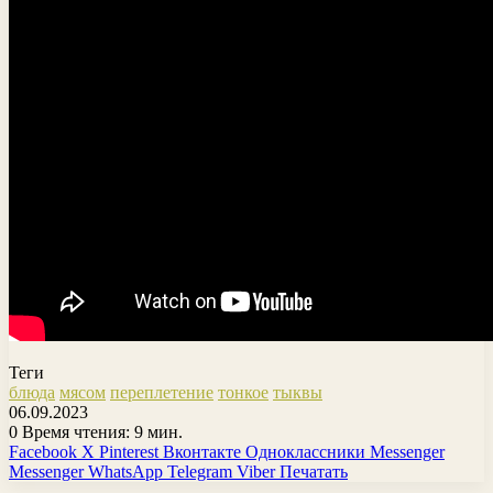
Теги
блюда
мясом
переплетение
тонкое
тыквы
06.09.2023
0
Время чтения: 9 мин.
Facebook
X
Pinterest
Вконтакте
Одноклассники
Messenger
Messenger
WhatsApp
Telegram
Viber
Печатать