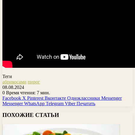
Теги
абрикосами
пирог
08.08.2024
0
Время чтения: 7 мин.
Facebook
X
Pinterest
Вконтакте
Одноклассники
Messenger
Messenger
WhatsApp
Telegram
Viber
Печатать
ПОХОЖИЕ СТАТЬИ