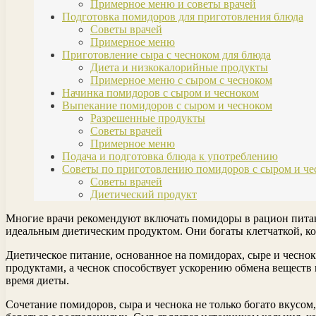
Примерное меню и советы врачей
Подготовка помидоров для приготовления блюда
Советы врачей
Примерное меню
Приготовление сыра с чесноком для блюда
Диета и низкокалорийные продукты
Примерное меню с сыром с чесноком
Начинка помидоров с сыром и чесноком
Выпекание помидоров с сыром и чесноком
Разрешенные продукты
Советы врачей
Примерное меню
Подача и подготовка блюда к употреблению
Советы по приготовлению помидоров с сыром и че
Советы врачей
Диетический продукт
Многие врачи рекомендуют включать помидоры в рацион питан
идеальным диетическим продуктом. Они богаты клетчаткой, ко
Диетическое питание, основанное на помидорах, сыре и чесно
продуктами, а чеснок способствует ускорению обмена веществ
время диеты.
Сочетание помидоров, сыра и чеснока не только богато вкусо