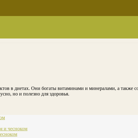
ов в диетах. Они богаты витаминами и минералами, а также со
сно, но и полезно для здоровья.
ком
м и чесноком
чесноком