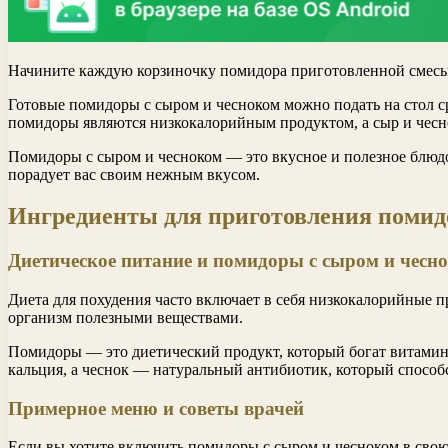
Начините каждую корзиночку помидора приготовленной смесью
Готовые помидоры с сыром и чесноком можно подать на стол ср
помидоры являются низкокалорийным продуктом, а сыр и чесн
Помидоры с сыром и чесноком — это вкусное и полезное блюдо
порадует вас своим нежным вкусом.
Ингредиенты для приготовления помид
Диетическое питание и помидоры с сыром и чесн
Диета для похудения часто включает в себя низкокалорийные 
организм полезными веществами.
Помидоры — это диетический продукт, который богат витамин
кальция, а чеснок — натуральный антибиотик, который способ
Примерное меню и советы врачей
Если вы хотите включить помидоры с сыром и чесноком в свою