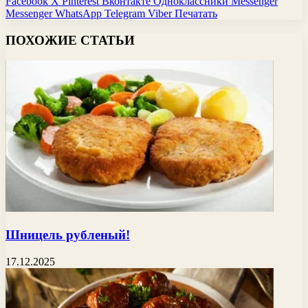
Facebook
X
Pinterest
Вконтакте
Одноклассники
Messenger
Messenger
WhatsApp
Telegram
Viber
Печатать
ПОХОЖИЕ СТАТЬИ
Шницель рубленый!
17.12.2025