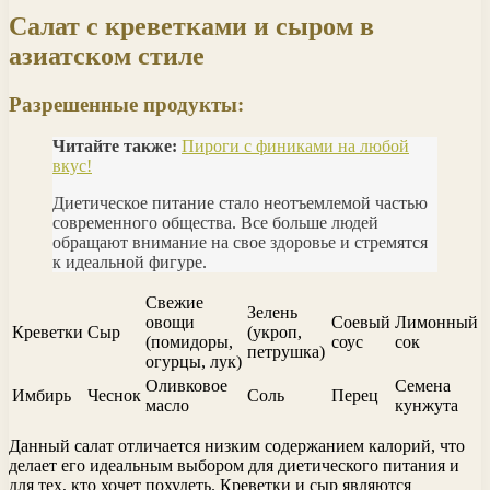
Салат с креветками и сыром в
азиатском стиле
Разрешенные продукты:
Читайте также:
Пироги с финиками на любой
вкус!
Диетическое питание стало неотъемлемой частью
современного общества. Все больше людей
обращают внимание на свое здоровье и стремятся
к идеальной фигуре.
Свежие
Зелень
овощи
Соевый
Лимонный
Креветки
Сыр
(укроп,
(помидоры,
соус
сок
петрушка)
огурцы, лук)
Оливковое
Семена
Имбирь
Чеснок
Соль
Перец
масло
кунжута
Данный салат отличается низким содержанием калорий, что
делает его идеальным выбором для диетического питания и
для тех, кто хочет похудеть. Креветки и сыр являются