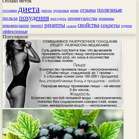
Облако меток
диета
полезные
отзывы
готовим
здоровья
диеты
меню
похудения
польза
преимущества
похудеть
принципы
рецепты
свойства
секреты
рекомендации
рецепт
худеем
салаты
эффективные
Популярное