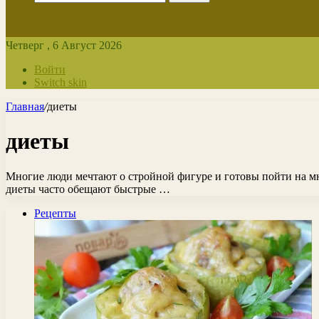
Четверг , 6 Август 2026
Войти
Switch skin
Главная
/
диеты
диеты
Многие люди мечтают о стройной фигуре и готовы пойти на мно
диеты часто обещают быстрые …
Рецепты