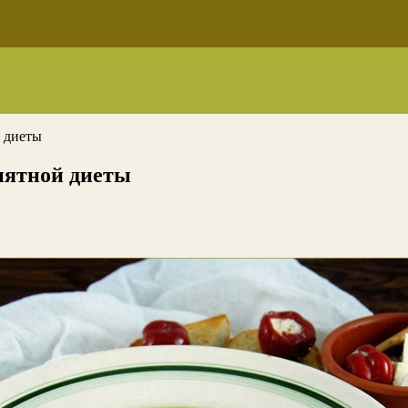
й диеты
иятной диеты