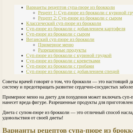
Варианты рецептов супа-пюре из брокколи
Рецепт 1: Суп-пюре из брокколи с куриной гр
Рецепт 2: Суп-пюре из брокколи с сыром
Классический суп-пюре из брокколи
Суп-пюре из брокколи с добавлением картофеля
Суп-пюре из брокколи с сыром
Веганский суп-пюре из брокколи
Примерное меню
Разрешенные продукты
Суп-пюре из брокколи с куриной грудкой
Суп-пюре из брокколи с креветками
Суп-пюре из брокколи с грибами
Суп-пюре из брокколи с добавлением специй
Советы врачей говорят о том, что брокколи — это настоящий 
систему и предотвращать развитие сердечно-сосудистых заболе
Примерное меню на диету для похудения может включать суп-п
нанесет вреда фигуре. Разрешенные продукты для приготовле
Диета с супом-пюре из брокколи — это отличный способ насла
удовольствия от своей диеты!
Варианты рецептов супа-пюре из брокк