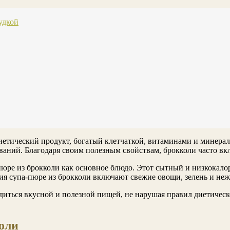
удкой
диетический продукт, богатый клетчаткой, витаминами и минера
ваний. Благодаря своим полезным свойствам, брокколи часто вк
юре из брокколи как основное блюдо. Этот сытный и низкокалор
ния супа-пюре из брокколи включают свежие овощи, зелень и н
диться вкусной и полезной пищей, не нарушая правил диетическ
оли