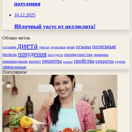
похудения
16.12.2025
Яблочный уксус от целлюлита!
Облако меток
диета
полезные
отзывы
готовим
здоровья
диеты
меню
похудения
польза
преимущества
похудеть
принципы
рецепты
свойства
секреты
рекомендации
рецепт
худеем
салаты
эффективные
Популярное