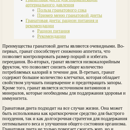
артериального давления
Польза гранатового сока
Пример меню гранатовой диеты
Гранатовая диета: рацион питания и
рекомендации
Рацион питания
Рекомендации
Преимущества гранатовой диеты являются очевидными. Во-
первых, гранат способствует снижению аппетита, что
позволяет контролировать размер порций и избегать
переедания. Во-вторых, гранат является низкокалорийным
фруктом, что позволяет снизить общее количество
потребляемых калорий в течение дня. В-третьих, гранат
содержит большое количество клетчатки, которая обладает
свойством улучшать пищеварение и предотвращать запоры.
Кроме того, гранат является источником витаминов и
минералов, которые необходимы для поддержания здоровья и
иммунитета.
Гранатовая диета подходит на все случаи жизни. Она может
быть использована как краткосрочное средство для быстрого
похудения, так и как долгосрочная стратегия для поддержания
оптимального веса и улучшения общего состояния организма.
Гранатовая диета не только помогает сжигать жир, но и