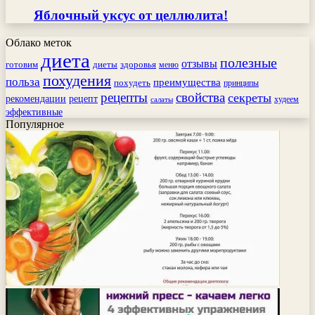
Яблочный уксус от целлюлита!
Облако меток
диета
полезные
отзывы
готовим
здоровья
диеты
меню
похудения
польза
преимущества
похудеть
принципы
рецепты
свойства
секреты
рекомендации
рецепт
худеем
салаты
эффективные
Популярное