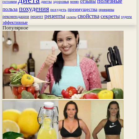
полезные
отзывы
готовим
здоровья
диеты
меню
похудения
польза
преимущества
похудеть
принципы
рецепты
свойства
секреты
рекомендации
рецепт
худеем
салаты
эффективные
Популярное