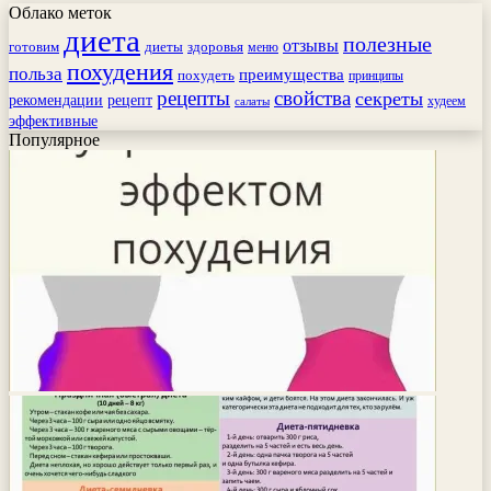
Облако меток
диета
полезные
отзывы
готовим
здоровья
диеты
меню
похудения
польза
преимущества
похудеть
принципы
рецепты
свойства
секреты
рекомендации
рецепт
худеем
салаты
эффективные
Популярное