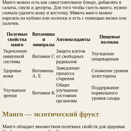
Манго можно есть как самостоятельное блюдо, добавлять в
салаты, смузи и десерты. Для того чтобы съесть манго, нужно
сначала удалить кожу и косточку. Мякоть манго можно
нарезать на кубики или полоски и есть с помощью вилки или
палочек.
Полезные
Витамины
Пищевые
свойства
и
Антиоксиданты
волокна
манго
минералы
Укрепление
Защита клеток
Улучшение
иммунной
Витамин C
от свободных
пищеварения
системы
радикалов
Замедление
Здоровье
Витамины
Снижение уровня
процесса
кожи
A, E
холестерина
старения
Общее
Поддержание
Улучшение
улучшение
Витамин K
нормального
зрения
состояния
уровня сахара
организма
Манго — экзотический фрукт
Манго обладает множеством полезных свойств для здоровья.