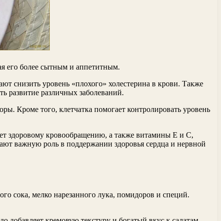
ая его более сытным и аппетитным.
ют снизить уровень «плохого» холестерина в крови. Также
ть развитие различных заболеваний.
оры. Кроме того, клетчатка помогает контролировать уровень
ует здоровому кровообращению, а также витамины E и C,
рают важную роль в поддержании здоровья сердца и нервной
го сока, мелко нарезанного лука, помидоров и специй.
о добавляет кремовую текстуру и богатый вкус к салатам,