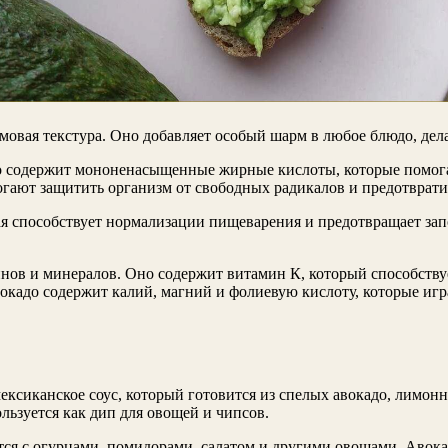
мовая текстура. Оно добавляет особый шарм в любое блюдо, дел
но содержит мононенасыщенные жирные кислоты, которые помога
гают защитить организм от свободных радикалов и предотврати
ая способствует нормализации пищеварения и предотвращает зап
инов и минералов. Оно содержит витамин К, который способств
окадо содержит калий, магний и фолиевую кислоту, которые иг
ксиканское соус, который готовится из спелых авокадо, лимонно
льзуется как дип для овощей и чипсов.
тся с огурцами, помидорами, салатом и другими овощами. Авокад