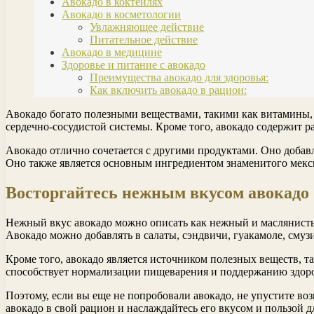
Авокадо в коктейлях
Авокадо в косметологии
Увлажняющее действие
Питательное действие
Авокадо в медицине
Здоровье и питание с авокадо
Преимущества авокадо для здоровья:
Как включить авокадо в рацион:
Авокадо богато полезными веществами, такими как витамины
сердечно-сосудистой системы. Кроме того, авокадо содержит р
Авокадо отлично сочетается с другими продуктами. Оно добавл
Оно также является основным ингредиентом знаменитого мекс
Восторгайтесь нежным вкусом авокадо
Нежный вкус авокадо можно описать как нежный и маслянистый
Авокадо можно добавлять в салаты, сэндвичи, гуакамоле, смузи
Кроме того, авокадо является источником полезных веществ, т
способствует нормализации пищеварения и поддержанию здоро
Поэтому, если вы еще не попробовали авокадо, не упустите в
авокадо в свой рацион и наслаждайтесь его вкусом и пользой д