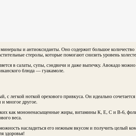
, минералы и антиоксиданты. Оно содержит большое количеств
астительные стеролы, которые помогают снизить уровень холесте
яется в салаты, супы, сэндвичи и даже выпечку. Авокадо можно 
иканского блюда — гуакамоле.
, с легкой ноткой орехового привкуса. Он идеально сочетается
 и многое другое.
аких как мононенасыщенные жиры, витамины К, Е, С и В-6, фоли
вого веса.
озможность насладиться его нежным вкусом и получить целый ко
ля здоровья!