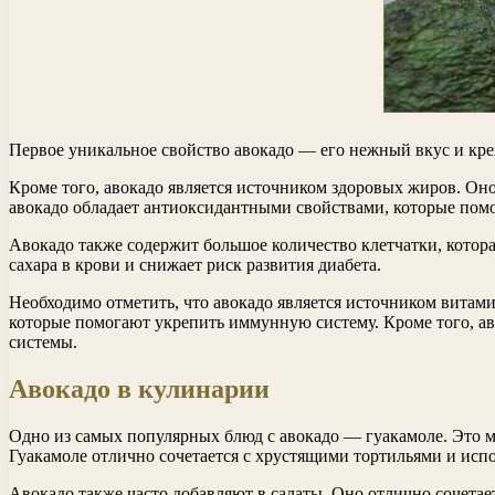
Первое уникальное свойство авокадо — его нежный вкус и кре
Кроме того, авокадо является источником здоровых жиров. О
авокадо обладает антиоксидантными свойствами, которые помо
Авокадо также содержит большое количество клетчатки, котор
сахара в крови и снижает риск развития диабета.
Необходимо отметить, что авокадо является источником витам
которые помогают укрепить иммунную систему. Кроме того, ав
системы.
Авокадо в кулинарии
Одно из самых популярных блюд с авокадо — гуакамоле. Это ме
Гуакамоле отлично сочетается с хрустящими тортильями и испо
Авокадо также часто добавляют в салаты. Оно отлично сочетае