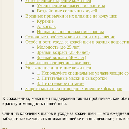
Естественное старение кожи шеи
Уменьшение коллагена и эластина
Воздействие солнечных лучей
Вредные привычки и их влияние на кожу шеи
Курение
Алкоголь
Неправильное положение головы
Основные проблемы кожи шеи и их решение
Особенности ухода за кожей шеи в разных возраст
Молодость (до 25 лет)
Зрелый возраст (25-40 лет)
Зрелый возраст (40+ лет)
Правильное очищение кожи шеи
Увлажнение и питание кожи шеи
1. Используйте специальные увлажняющие ср
2. Питательные маски и сыворотки
3. Питательное питание
Защита кожи шеи от вредных внешних факторов
К сожалению, кожа шеи подвержена таким проблемам, как обез
красоту и молодость нашей шеи.
Один из ключевых шагов в уходе за кожей шеи — это ежедневн
забудьте также уделять внимание шейке и зоны декольте, так ка