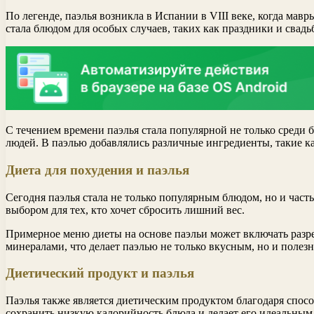
По легенде, паэлья возникла в Испании в VIII веке, когда мавр
стала блюдом для особых случаев, таких как праздники и свадь
С течением времени паэлья стала популярной не только среди
людей. В паэлью добавлялись различные ингредиенты, такие ка
Диета для похудения и паэлья
Сегодня паэлья стала не только популярным блюдом, но и час
выбором для тех, кто хочет сбросить лишний вес.
Примерное меню диеты на основе паэльи может включать разре
минералами, что делает паэлью не только вкусным, но и полез
Диетический продукт и паэлья
Паэлья также является диетическим продуктом благодаря спосо
сохранить низкую калорийность блюда и делает его идеальным 