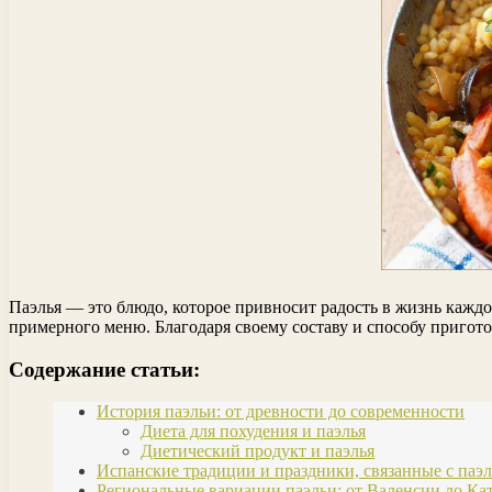
Паэлья — это блюдо, которое привносит радость в жизнь каждог
примерного меню. Благодаря своему составу и способу пригото
Содержание статьи:
История паэльи: от древности до современности
Диета для похудения и паэлья
Диетический продукт и паэлья
Испанские традиции и праздники, связанные с паэ
Региональные вариации паэльи: от Валенсии до Ка