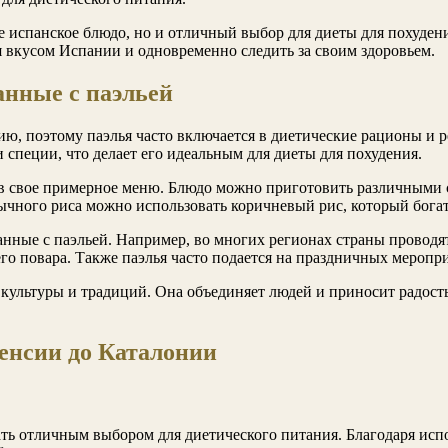
е испанское блюдо, но и отличный выбор для диеты для похуден
я вкусом Испании и одновременно следить за своим здоровьем.
анные с паэльей
, поэтому паэлья часто включается в диетические рационы и ре
 специи, что делает его идеальным для диеты для похудения.
 свое примерное меню. Блюдо можно приготовить различными сп
ычного риса можно использовать коричневый рис, который бога
нные с паэльей. Например, во многих регионах страны проводя
го повара. Также паэлья часто подается на праздничных меропр
 культуры и традиций. Она объединяет людей и приносит радост
енсии до Каталонии
тать отличным выбором для диетического питания. Благодаря и