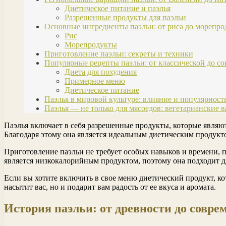
Диетическое питание и паэлья
Разрешенные продукты для паэльи
Основные ингредиенты паэльи: от риса до морепро
Рис
Морепродукты
Приготовление паэльи: секреты и техники
Популярные рецепты паэльи: от классической до с
Диета для похудения
Примерное меню
Диетическое питание
Паэлья в мировой культуре: влияние и популярност
Паэлья — не только для мясоедов: вегетарианские 
Паэлья включает в себя разрешенные продукты, которые являют
Благодаря этому она является идеальным диетическим продукт
Приготовление паэльи не требует особых навыков и времени, п
является низкокалорийным продуктом, поэтому она подходит д
Если вы хотите включить в свое меню диетический продукт, кот
насытит вас, но и подарит вам радость от ее вкуса и аромата.
История паэльи: от древности до совре