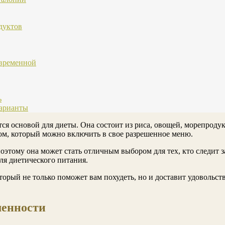
дуктов
овременной
ь
варианты
ся основой для диеты. Она состоит из риса, овощей, морепроду
ом, который можно включить в свое разрешенное меню.
оэтому она может стать отличным выбором для тех, кто следит з
ля диетического питания.
орый не только поможет вам похудеть, но и доставит удовольств
менности