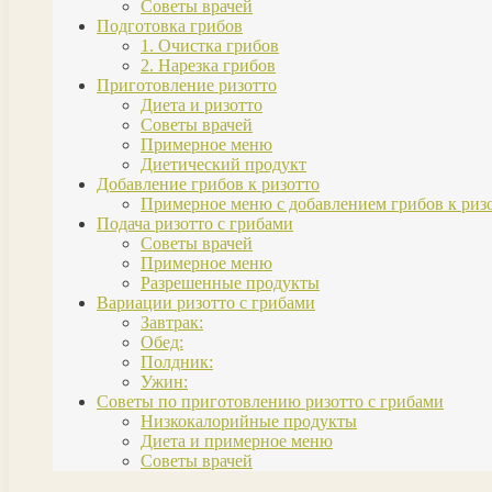
Советы врачей
Подготовка грибов
1. Очистка грибов
2. Нарезка грибов
Приготовление ризотто
Диета и ризотто
Советы врачей
Примерное меню
Диетический продукт
Добавление грибов к ризотто
Примерное меню с добавлением грибов к ризо
Подача ризотто с грибами
Советы врачей
Примерное меню
Разрешенные продукты
Вариации ризотто с грибами
Завтрак:
Обед:
Полдник:
Ужин:
Советы по приготовлению ризотто с грибами
Низкокалорийные продукты
Диета и примерное меню
Советы врачей