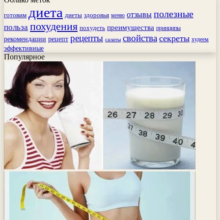
диета
полезные
отзывы
готовим
здоровья
диеты
меню
похудения
польза
преимущества
похудеть
принципы
рецепты
свойства
секреты
рекомендации
рецепт
худеем
салаты
эффективные
Популярное