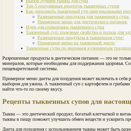
Выбор лучшей тыквы для супа
Топ-5 популярных рецептов тыквенных супов
Как дополнить тыквенный суп оригинальными инг
Разрешенные продукты для тыквенного супа:
Примерное меню для диетического питания:
Идеи для сервировки тыквенного супа
Тыквенный суп: полезные свойства и польза для зд
Разрешенные продукты в тыквенном супе:
Примерное меню на тыквенной диете:
Тыквенные супы по мировым кулинарным традици
Разрешенные продукты в диетическом питании — это не только
минералов, которые необходимы для поддержания здоровья. Со
пищеварительной системы.
Примерное меню диеты для похудения может включать в себя 
выбором для ужина. А тыквенный суп с картофелем и грибами
найти что-то по своему вкусу.
Рецепты тыквенных супов для настоящ
Тыква — это диетический продукт, богатый клетчаткой и вита
тыквы в пищу поможет улучшить обмен веществ и ускорить пр
Диета для похудения с использованием тыквы может быть разн