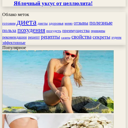
Яблочный уксус от целлюлита!
Облако меток
диета
полезные
отзывы
готовим
здоровья
диеты
меню
похудения
польза
преимущества
похудеть
принципы
рецепты
свойства
секреты
рекомендации
рецепт
худеем
салаты
эффективные
Популярное