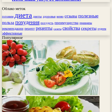
Облако меток
диета
полезные
отзывы
готовим
здоровья
диеты
меню
похудения
польза
преимущества
похудеть
принципы
рецепты
свойства
секреты
рекомендации
рецепт
худеем
салаты
эффективные
Популярное