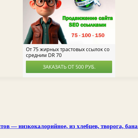
ов — низкокалорийное, из хлебцев, творога, банан