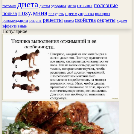
диета
полезные
отзывы
готовим
здоровья
диеты
меню
похудения
польза
преимущества
похудеть
принципы
рецепты
свойства
секреты
рекомендации
рецепт
худеем
салаты
эффективные
Популярное