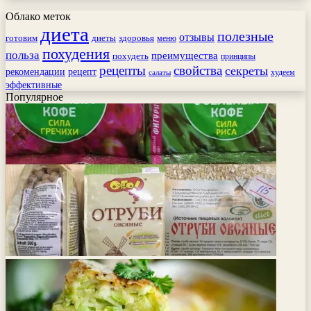
Облако меток
диета
полезные
отзывы
готовим
здоровья
диеты
меню
похудения
польза
преимущества
похудеть
принципы
рецепты
свойства
секреты
рекомендации
рецепт
худеем
салаты
эффективные
Популярное