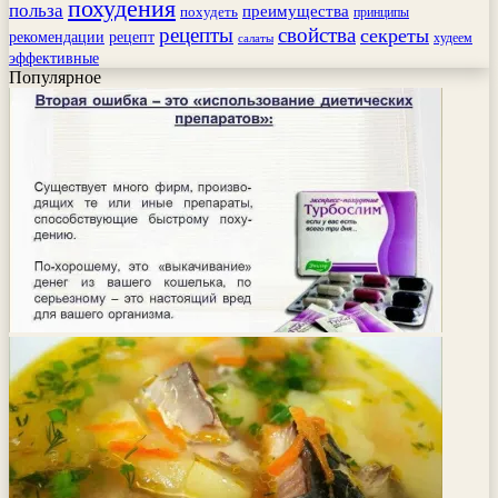
похудения
польза
преимущества
похудеть
принципы
рецепты
свойства
секреты
рекомендации
рецепт
худеем
салаты
эффективные
Популярное