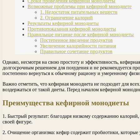
Сроки проведения кефирной монодиеты
Возможные проблемы при кефирной монодиете
1. Недостаток питательных веществ
2. Ограничение калорий
Результаты кефирной монодиеты
Противопоказания кефирной монодиеты
Правильное питание после кефирной монодиеты
Постепенное введение продуктов
Увеличение калорийности питания
Правильное сочетание продуктов
Однако, несмотря на свою простоту и эффективность, кефирна
долгосрочным решением для похудения и не рекомендуется пров
постепенно вернуться к обычному рациону и умеренному физич
Важно отметить, что кефирная монодиета не подходит для вс
воздержаться от такой диеты. Перед началом кефирной монодие
Преимущества кефирной монодиеты
1. Быстрый результат: благодаря низкому содержанию калорий,
своей фигуре.
2. Очищение организма: кефир содержит пробиотики, которые 