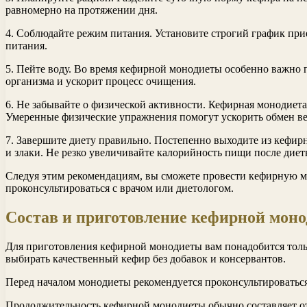
равномерно на протяжении дня.
4. Соблюдайте режим питания. Установите строгий график прие
питания.
5. Пейте воду. Во время кефирной монодиеты особенно важно п
организма и ускорит процесс очищения.
6. Не забывайте о физической активности. Кефирная монодиета
Умеренные физические упражнения помогут ускорить обмен в
7. Завершите диету правильно. Постепенно выходите из кефир
и злаки. Не резко увеличивайте калорийность пищи после диеты
Следуя этим рекомендациям, вы сможете провести кефирную мо
проконсультироваться с врачом или диетологом.
Состав и приготовление кефирной мон
Для приготовления кефирной монодиеты вам понадобится толь
выбирать качественный кефир без добавок и консервантов.
Перед началом монодиеты рекомендуется проконсультироваться 
Продолжительность кефирной монодиеты обычно составляет от 3 