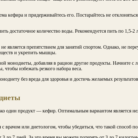
ма кефира и придерживайтесь его. Постарайтесь не отклоняться
ить достаточное количество воды. Рекомендуется пить по 1,5-2
 не является препятствием для занятий спортом. Однако, не пер
еществ и укрепить мышцы.
ной монодиеты, добавляя в рацион другие продукты. Начните с 
, чтобы избежать резкого набора веса.
нодиету без вреда для здоровья и достичь желаемых результато
одиеты
ко один продукт — кефир. Оптимальным вариантом является не
с врачом или диетологом, чтобы убедиться, что такой способ по
до 7 дней. За это время вы можете потерять от 3 до 7 килограм