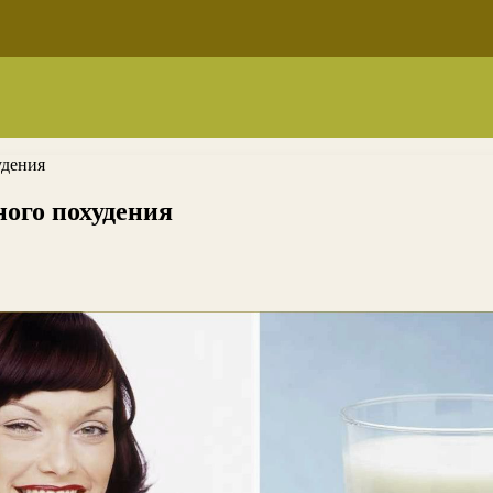
удения
ого похудения