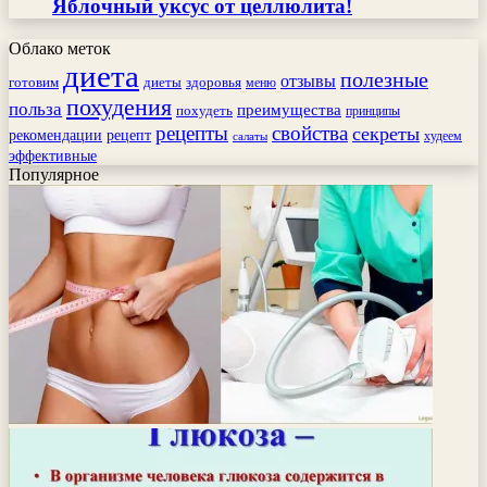
Яблочный уксус от целлюлита!
Облако меток
диета
полезные
отзывы
готовим
здоровья
диеты
меню
похудения
польза
преимущества
похудеть
принципы
рецепты
свойства
секреты
рекомендации
рецепт
худеем
салаты
эффективные
Популярное