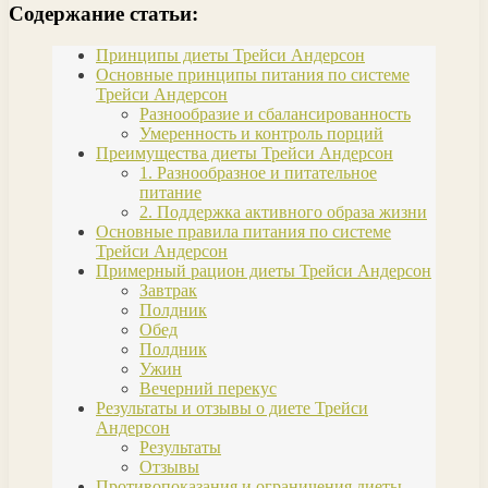
Содержание статьи:
Принципы диеты Трейси Андерсон
Основные принципы питания по системе
Трейси Андерсон
Разнообразие и сбалансированность
Умеренность и контроль порций
Преимущества диеты Трейси Андерсон
1. Разнообразное и питательное
питание
2. Поддержка активного образа жизни
Основные правила питания по системе
Трейси Андерсон
Примерный рацион диеты Трейси Андерсон
Завтрак
Полдник
Обед
Полдник
Ужин
Вечерний перекус
Результаты и отзывы о диете Трейси
Андерсон
Результаты
Отзывы
Противопоказания и ограничения диеты