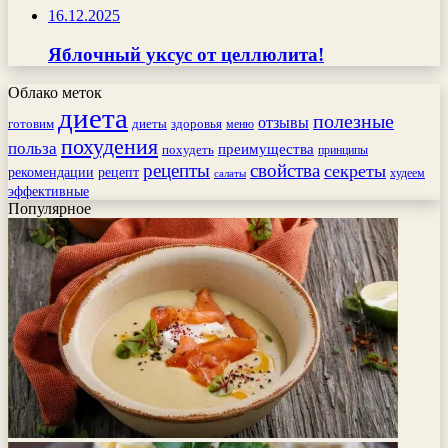
16.12.2025
Яблочный уксус от целлюлита!
Облако меток
диета
полезные
отзывы
готовим
здоровья
диеты
меню
похудения
польза
преимущества
похудеть
принципы
рецепты
свойства
секреты
рекомендации
рецепт
худеем
салаты
эффективные
Популярное