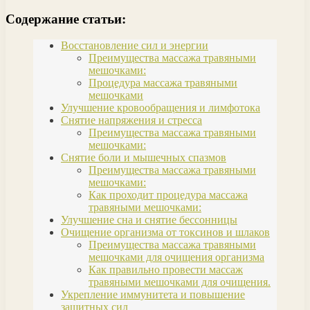
Содержание статьи:
Восстановление сил и энергии
Преимущества массажа травяными
мешочками:
Процедура массажа травяными
мешочками
Улучшение кровообращения и лимфотока
Снятие напряжения и стресса
Преимущества массажа травяными
мешочками:
Снятие боли и мышечных спазмов
Преимущества массажа травяными
мешочками:
Как проходит процедура массажа
травяными мешочками:
Улучшение сна и снятие бессонницы
Очищение организма от токсинов и шлаков
Преимущества массажа травяными
мешочками для очищения организма
Как правильно провести массаж
травяными мешочками для очищения.
Укрепление иммунитета и повышение
защитных сил