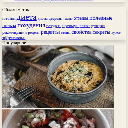
Облако меток
диета
полезные
отзывы
готовим
здоровья
диеты
меню
похудения
польза
преимущества
похудеть
принципы
рецепты
свойства
секреты
рекомендации
рецепт
худеем
салаты
эффективные
Популярное